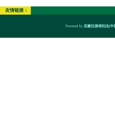
友情链接：
Powered by
压赌注游戏玩法(中