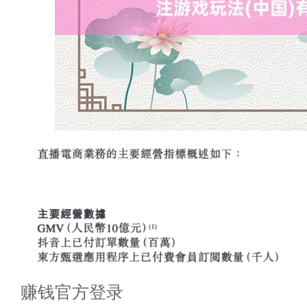
赚钱官方登录