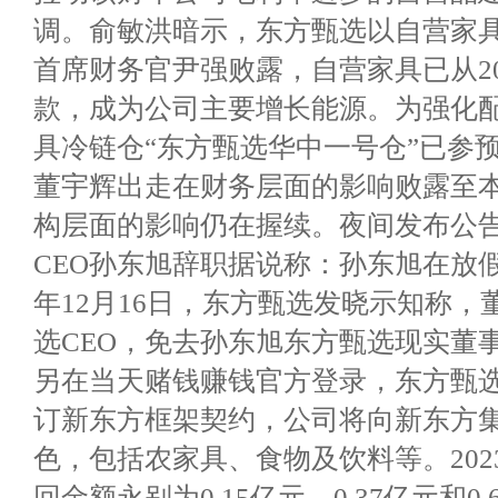
调。俞敏洪暗示，东方甄选以自营家
首席财务官尹强败露，自营家具已从202
款，成为公司主要增长能源。为强化
具冷链仓“东方甄选华中一号仓”已参
董宇辉出走在财务层面的影响败露至
构层面的影响仍在握续。夜间发布公
CEO孙东旭辞职据说称：孙东旭在放假
年12月16日，东方甄选发晓示知称
选CEO，免去孙东旭东方甄选现实董事
另在当天赌钱赚钱官方登录，东方甄
订新东方框架契约，公司将向新东方
色，包括农家具、食物及饮料等。2023
回金额永别为0.15亿元、0.37亿元和0