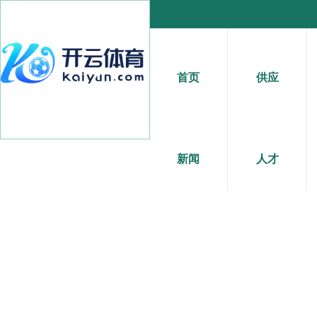
首页
供应
新闻
人才