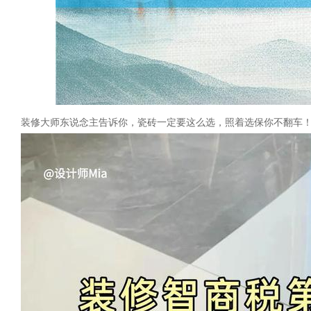
装修大师东说念主告诉你，瓷砖一定要这么选，照着选保你不翻车