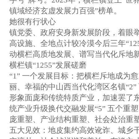
镇域经济玄虚发展力百强”榜单。
她很有行状心
镇党委、政府安身新发展阶段，着眼
高设施、全地点计较冷漠今后三年“12
动横栏高质地发展、谱写当代化斥地
横栏镇“1255”发展磋磨
“1” 一个发展目标：把横栏斥地成为
丽、幸福的中山西当代化湾区名镇“2”
形象面庞和传统特质产业，加速罢了
统产业升级换代交融发展“5” 五个重
庞重塑、产业结构重塑、社会处治重塑
五大见效：地皮集约高效讹诈、城乡