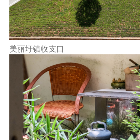
美丽圩镇收支口