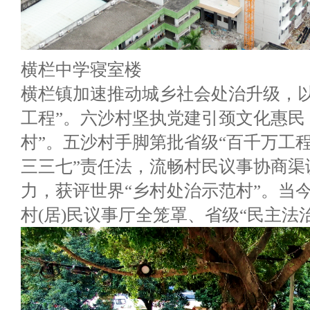
横栏中学寝室楼
横栏镇加速推动城乡社会处治升级，以
工程”。六沙村坚执党建引颈文化惠民
村”。五沙村手脚第批省级“百千万工程
三三七”责任法，流畅村民议事协商渠
力，获评世界“乡村处治示范村”。当今
村(居)民议事厅全笼罩、省级“民主法治