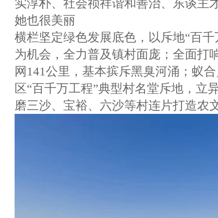
实淳朴、社会祯祥谐和善治、东谈主
她也很美丽
横栏坚定绿色发展底色，以斥地“百千
为机会，全力普及镇村面庞；全面打
网141公里，基本摈斥黑臭河涌；蚁
区“百千万工程”典型村名堂斥地，立
磨三沙、宝裕、六沙等村连片打造农