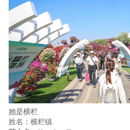
她是横栏
姓名：横栏镇