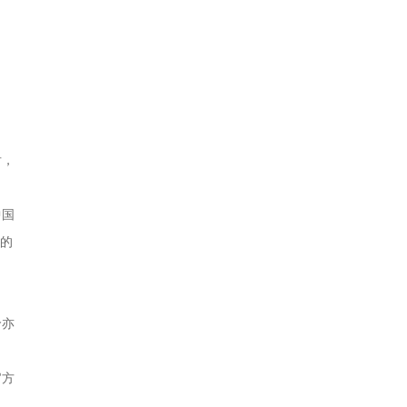
后，
中国
雅的
价亦
官方