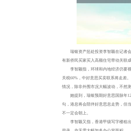
瑞银资产惩处投资李智颖在记者会上
有新侨民买家买入高额住宅带动关联
李智颖指，环球和内地经济仍要视乎
关税60%，中好意思买卖联系将走差
情况，除非外围市况大幅波动，不然
她提到，瑞银预期好意思国脉年12月再
勾，港息将会陪伴好意思息走势，但
不一定会朝上。
李智颖又指，香港甲级写字楼租出需
登录，亦无需大幅加多办公室面积。