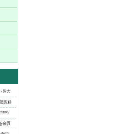
心最大
中国)
领先进
”中-
020
基金司
毫米以