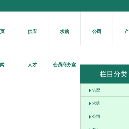
页
供应
求购
公司
产
闻
人才
会员商务室
栏目分类
供应
求购
公司