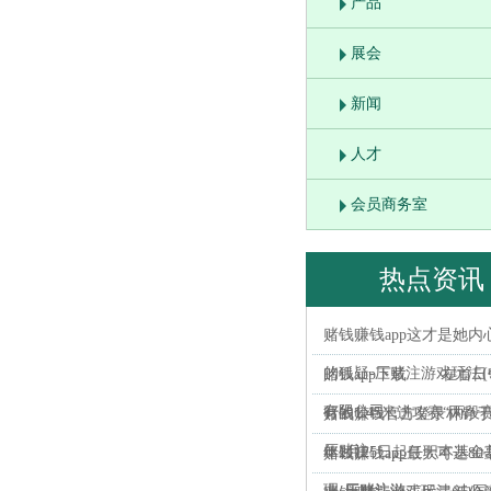
产品
展会
新闻
人才
会员商务室
热点资讯
赌钱赚钱app这才是她内
的狐疑-压赌注游戏玩法(
赌钱app下载 在首日
有限公司
行的1.45米进攻赛“两段赛
赌钱赚钱官方登录林铮于2
压赌注
年2月25日起任职本基金
赌钱赚钱app最大可达80
理-压赌注游