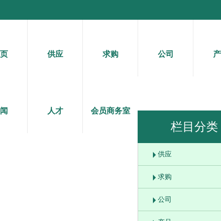
页
供应
求购
公司
产
闻
人才
会员商务室
栏目分类
供应
求购
公司